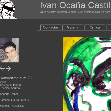
Ivan Ocaña Castil
Obra de arte: Autoretrato num.23 en artistasdelatierra.com
Contactar
Galeria
Crítica
Autoretrato num.23
2008
Categoria:
Pintura
Técnica: Acrílica
Soporte: Papel
Tamaño: Figura3 (27x22)
Material: PLÁSTICO