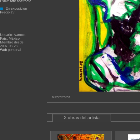
Estilo:
Arte abstracto
En exposición
Precio € /
Usuario: ivanocs
País: México
Miembro desde:
2007-03-23
Web personal
autoretratos
3 obras del artista