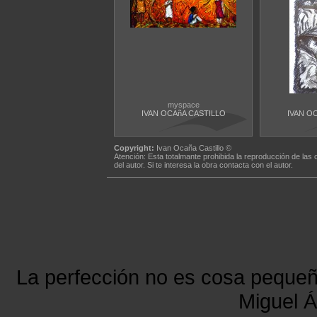
myspace
IVAN OCAñA CASTILLO
IVAN O
Copyright:
Ivan Ocaña Castillo ©
Atención: Esta totalmante prohibida la reproducción de las 
del autor. Si te interesa la obra contacta con el autor.
La perfección no es cosa peque
Miguel Á