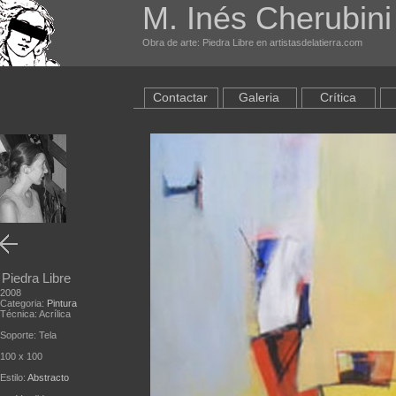
M. Inés Cherubini
Obra de arte: Piedra Libre en artistasdelatierra.com
Contactar
Galeria
Crítica
Piedra Libre
2008
Categoria:
Pintura
Técnica: Acrílica
Soporte: Tela
100 x 100
Estilo:
Abstracto