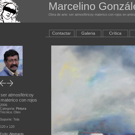
Marcelino Gonzál
Obra de arte: ser atmosféricoy materico con rojos en artis
Contactar
Galeria
Crítica
ser atmosféricoy
materico con rojos
2006
Categoria:
Pintura
Técnica: Oleo
Soporte: Tela
120 x 120
Estilo:
Abstracto