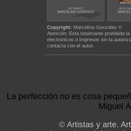
sin título12
de lo rea
MARCELINO GONZáLEZ
MARCEL
Copyright:
Marcelino González ©
Atención: Esta totalmante prohibida l
electronicos o impresos sin la autoriza
contacta con el autor.
La perfección no es cosa peque
Miguel Á
©
Artistas y arte. Art