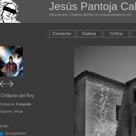
Jesús Pantoja Ca
Obra de arte: Chillarón del Rey en artistasdelatierra.com
Contactar
Galeria
Crítica
Chillarón del Rey
Categoria:
Fotografia
Soporte: Virtual
Estilo:
En exposición