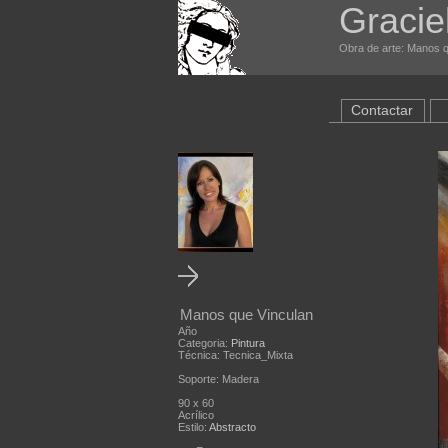
Graciel
Obra de arte: Manos q
Contactar
Manos que Vinculan
Año
Categoria:
Pintura
Técnica: Tecnica_Mixta
Soporte: Madera
90 x 60
Acrílico
Estilo:
Abstracto