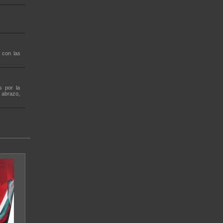
 con las
s por la
 abrazo,