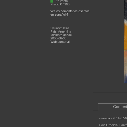
En venta
Precio € / 900
ver los comentarios escritos
en español 4
Usuario: Islas
País: Argentina
Miembro desde:
2008-06-30
Web personal
Coment
mariaga
- 2011-07-0
Hola Graciela: Fantá