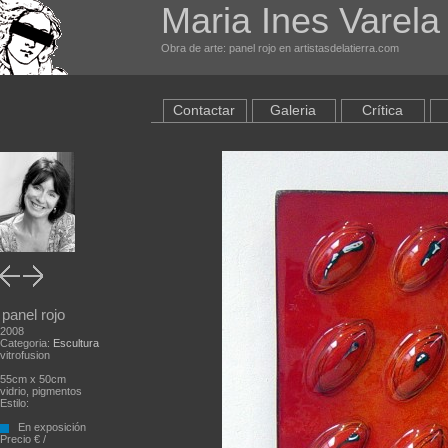
Maria Ines Varela
Obra de arte: panel rojo en artistasdelatierra.com
Contactar
Galeria
Crítica
panel rojo
2008
Categoria:
Escultura
vitrofusion
55cm x 50cm
vidrio, pigmentos
Estilo:
En exposición
Precio € /