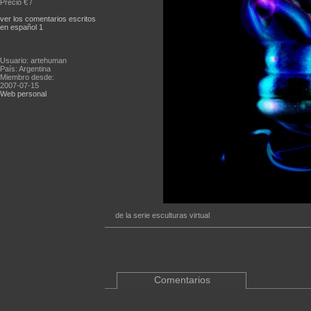
Precio € /
ver los comentarios escritos
en español 1
Usuario: artehuman
País: Argentina
Miembro desde:
2007-07-15
Web personal
de la serie esculturas virtual
Comentarios