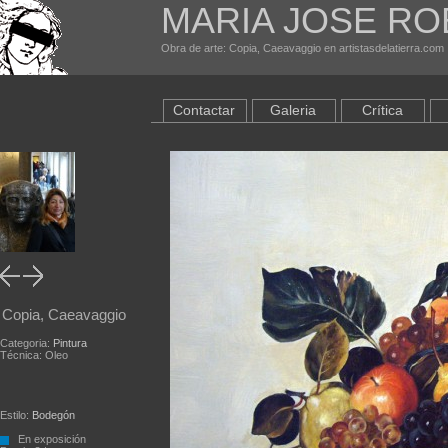
MARIA JOSE R
Obra de arte: Copia, Caeavaggio en artistasdelatierra.com
Contactar
Galeria
Crítica
Copia, Caeavaggio
Categoria:
Pintura
Técnica: Oleo
Estilo:
Bodegón
En exposición