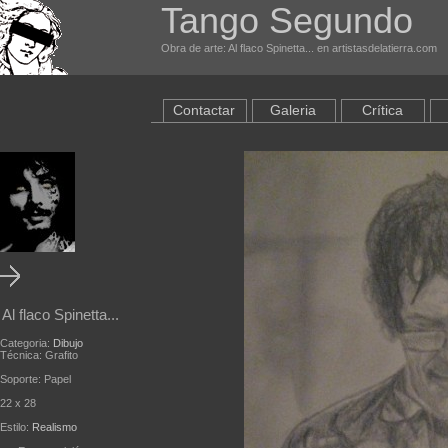
Tango Segundo
Obra de arte: Al flaco Spinetta... en artistasdelatierra.com
Contactar
Galeria
Crítica
Al flaco Spinetta...
Categoria:
Dibujo
Técnica: Grafito
Soporte: Papel
22 x 28
Estilo:
Realismo