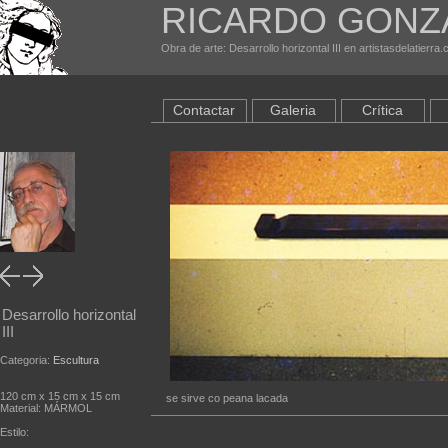
RICARDO GONZA
Obra de arte: Desarrollo horizontal III en artistasdelatierra
Contactar
Galeria
Crítica
Desarrollo horizontal
III
Categoria:
Escultura
120 cm x 15 cm x 15 cm
se sirve co peana lacada
Material: MÁRMOL
Estilo: