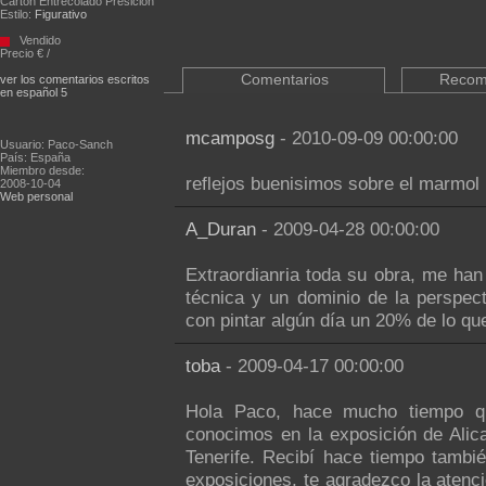
Cartón Entrecolado Presición
Estilo:
Figurativo
Vendido
Precio € /
Comentarios
Recom
ver los comentarios escritos
en español 5
mcamposg
- 2010-09-09 00:00:00
Usuario: Paco-Sanch
País: España
Miembro desde:
reflejos buenisimos sobre el marmo
2008-10-04
Web personal
A_Duran
- 2009-04-28 00:00:00
Extraordianria toda su obra, me ha
técnica y un dominio de la perspect
con pintar algún día un 20% de lo que
toba
- 2009-04-17 00:00:00
Hola Paco, hace mucho tiempo q
conocimos en la exposición de Alic
Tenerife. Recibí hace tiempo tambié
exposiciones, te agradezco la atenc