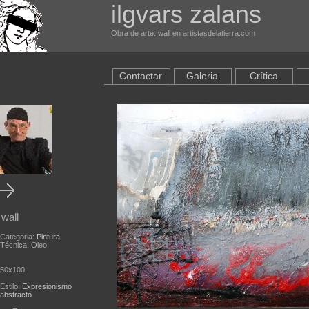
ilgvars zalans
Obra de arte: wall en artistasdelatierra.com
Contactar
Galeria
Crítica
wall
Categoria:
Pintura
Técnica: Oleo
50x100
Estilo:
Expresionismo
abstracto