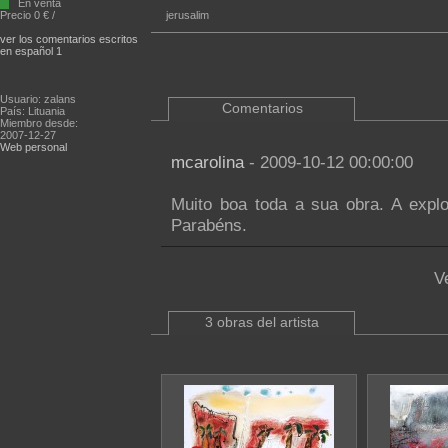
En venta
Precio 0 € /
jerusalim
ver los comentarios escritos
en español 1
Usuario: zalans
Comentarios
País: Lituania
Miembro desde:
2007-12-27
Web personal
mcarolina
- 2009-10-12 00:00:00
Muito boa toda a sua obra. A expl
Parabéns.
V
3 obras del artista