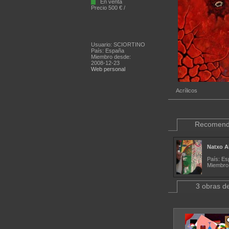
En venta
Precio 500 € /
Usuario: SCIORTINO
País: España
Miembro desde:
2008-12-23
Web personal
Acrílicos
Recomend
Natxo A
País: Es
Miembro
3 obras de