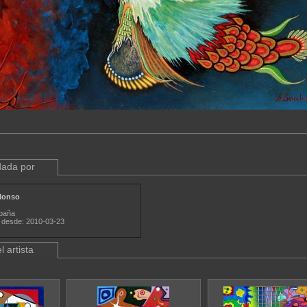
ada por
lonso
paña
 desde: 2010-03-23
l artista