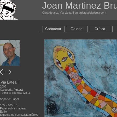
Joan Martinez Br
Obra de arte: Via Làtea II en artistasdelatierra.com
Contactar
Galeria
Crítica
Via Làtea II
2008
Categoria:
Pintura
Técnica: Tecnica_Mixta
Soporte: Papel
105 x 105 x 5
Papel sobre madera
Estilo:
Simbolismo surrealista mágico