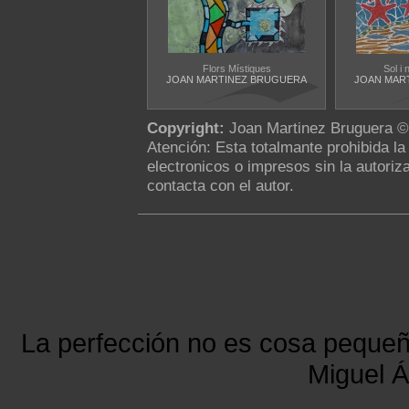
Flors Místiques
Sol i
JOAN MARTINEZ BRUGUERA
JOAN MAR
Copyright:
Joan Martinez Bruguera ©
Atención: Esta totalmante prohibida l
electronicos o impresos sin la autoriza
contacta con el autor.
La perfección no es cosa peque
Miguel Á