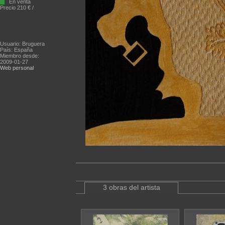
En venta
Precio 210 € /
Usuario: Bruguera
País: España
Miembro desde:
2009-01-27
Web personal
3 obras del artista