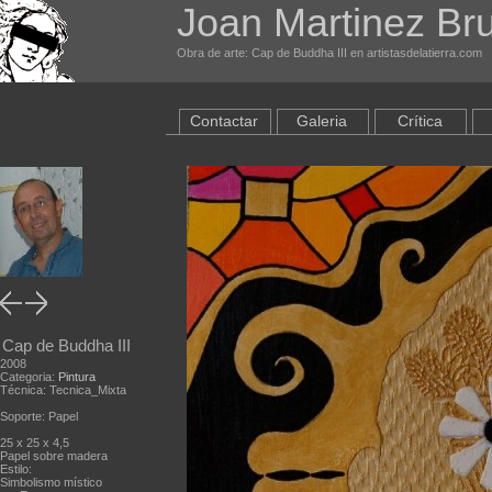
Joan Martinez Br
Obra de arte: Cap de Buddha III en artistasdelatierra.com
Contactar
Galeria
Crítica
Cap de Buddha III
2008
Categoria:
Pintura
Técnica: Tecnica_Mixta
Soporte: Papel
25 x 25 x 4,5
Papel sobre madera
Estilo:
Simbolismo místico