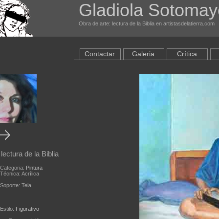
Gladiola Sotomay
Obra de arte: lectura de la Biblia en artistasdelatierra.com
Contactar
Galeria
Crítica
lectura de la Biblia
Categoria:
Pintura
Técnica: Acrílica
Soporte: Tela
Estilo:
Figurativo