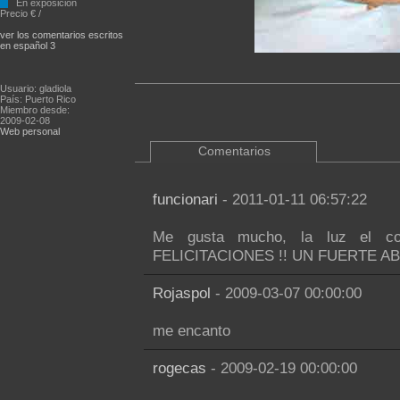
En exposición
Precio € /
ver los comentarios escritos
en español 3
Usuario: gladiola
País: Puerto Rico
Miembro desde:
2009-02-08
Web personal
Comentarios
funcionari
- 2011-01-11 06:57:22
Me gusta mucho, la luz el col
FELICITACIONES !! UN FUERTE A
Rojaspol
- 2009-03-07 00:00:00
me encanto
rogecas
- 2009-02-19 00:00:00