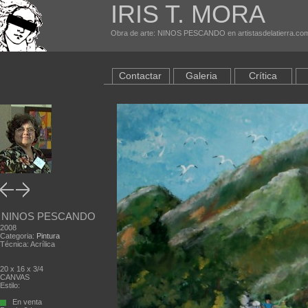
IRIS T. MORA
Obra de arte: NINOS PESCANDO en artistasdelatierra.co
Contactar
Galeria
Crítica
NINOS PESCANDO
2008
Categoria:
Pintura
Técnica: Acrílica
20 x 16 x 3/4
CANVAS
Estilo:
En venta