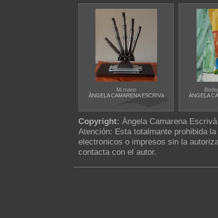
Mi mano
Bodeg
ÀNGELA CAMARENA ESCRIVà
ÀNGELA C
Copyright:
Àngela Camarena Escrivà
Atención: Esta totalmante prohibida l
electronicos o impresos sin la autoriza
contacta con el autor.