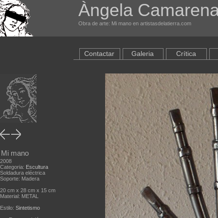
Àngela Camarena
Obra de arte: Mi mano en artistasdelatierra.com
Contactar
Galeria
Crítica
Mi mano
2008
Categoria:
Escultura
Soldadura eléctrica
Soporte: Madera
20 cm x 28 cm x 15 cm
Material: METAL
Estilo:
Sintetismo