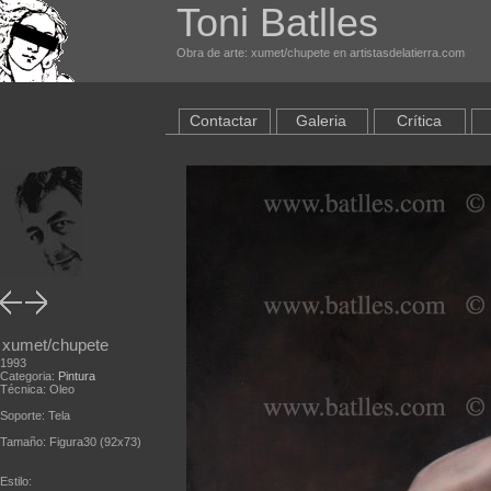
Toni Batlles
Obra de arte: xumet/chupete en artistasdelatierra.com
Contactar
Galeria
Crítica
xumet/chupete
1993
Categoria:
Pintura
Técnica: Oleo
Soporte: Tela
Tamaño: Figura30 (92x73)
Estilo: