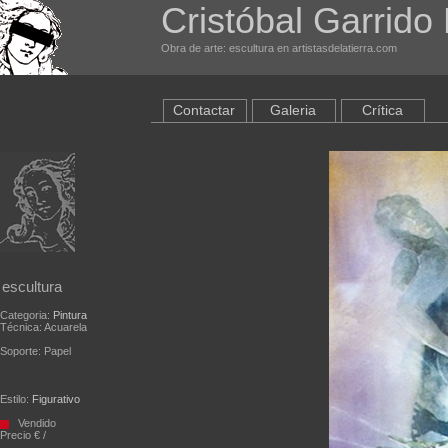
Cristóbal Garrido 
Obra de arte: escultura en artistasdelatierra.com
Contactar
Galeria
Crítica
escultura
Categoria:
Pintura
Técnica: Acuarela
Soporte: Papel
Estilo:
Figurativo
Vendido
Precio € /