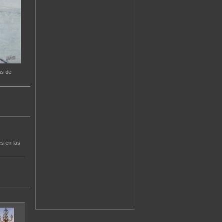
as de
es en las