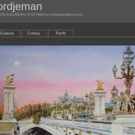
ordjeman
NTE AJEJANDRO III DE PARIS en artistasdelatierra.com
Galeria
Crítica
Perfil