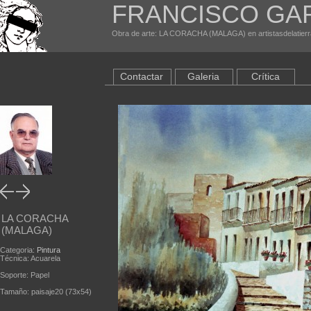
FRANCISCO GAR
Obra de arte: LA CORACHA (MALAGA) en artistasdelatier
Contactar
Galeria
Crítica
LA CORACHA
(MALAGA)
Categoria:
Pintura
Técnica: Acuarela
Soporte: Papel
Tamaño: paisaje20 (73x54)