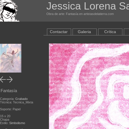
Jessica Lorena Sa
Obra de arte: Fantasía en artistasdelatierra.com
Contactar
Galeria
Crítica
Fantasía
Categoria:
Grabado
Técnica: Tecnica_Mixta
Soporte: Papel
15 x 20
Chapa
Estilo:
Simbolismo