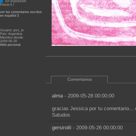
En exposición
Precio € /
ver los comentarios escritos
en español 3
Usuario: jess_lo
País: Argentina
Miembro desde:
2009-05-20
Web personal
Comentarios
alma
- 2009-05-28 00:00:00
gracias Jessica por tu comentario... 
Saludos
gersirolli
- 2009-05-26 00:00:00