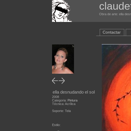
claude
Obra de arte: ella des
Contactar
ella desnudando el sol
2008
Categoria:
Pintura
Técnica: Acrílica
Soporte: Tela
Estilo: