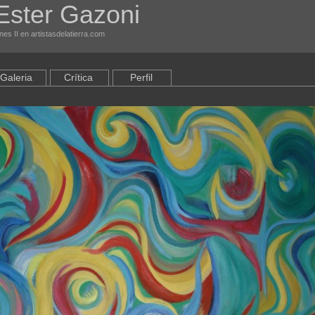
Ester Gazoni
es II en artistasdelatierra.com
Galeria
Crítica
Perfil