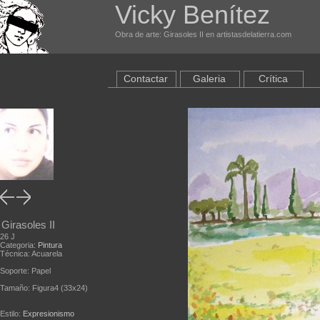
Vicky Benítez
Obra de arte: Girasoles II en artistasdelatierra.com
Contactar
Galeria
Crítica
Girasoles II
26 J
Categoria:
Pintura
Técnica: Acuarela
Soporte: Papel
Tamaño: Figura4 (33x24)
Estilo:
Expresionismo