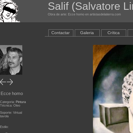
Salif (Salvatore L
Obra de arte: Ecce homo en artistasdelatierra.com
Contactar
Galeria
Crítica
Ecce homo
Categoria:
Pintura
Técnica: Oleo
Soporte: Virtual
tavola
Estilo: