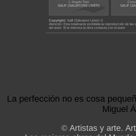
L' Angelo Tom
Convu
SALIF (SALVATORE LIMER)
SALIF (S
Copyright:
Salif (Salvatore Limer) ©
Atención: Esta totalmante prohibida la reproducción de las 
del autor. Si te interesa la obra contacta con el autor.
La perfección no es cosa peque
Miguel Á
©
Artistas y arte. Art