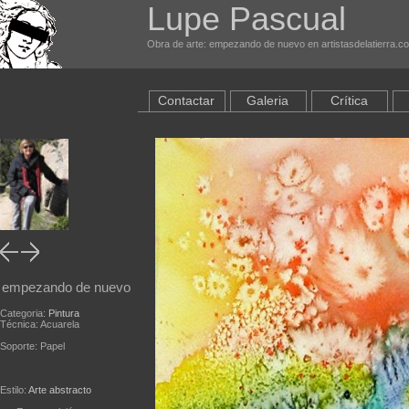
Lupe Pascual
Obra de arte: empezando de nuevo en artistasdelatierra.c
Contactar
Galeria
Crítica
empezando de nuevo
Categoria:
Pintura
Técnica: Acuarela
Soporte: Papel
Estilo:
Arte abstracto