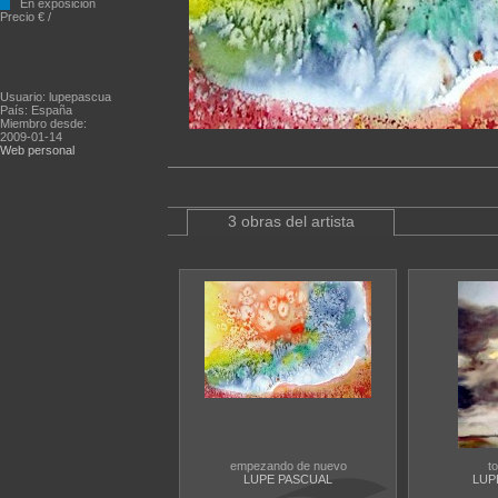
En exposición
Precio € /
Usuario: lupepascua
País: España
Miembro desde:
2009-01-14
Web personal
3 obras del artista
empezando de nuevo
t
LUPE PASCUAL
LUP