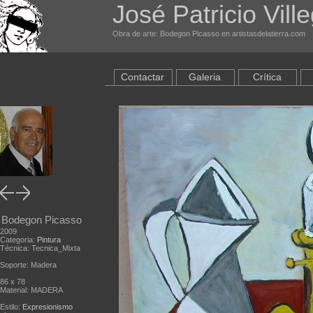
José Patricio Vill
Obra de arte: Bodegon Picasso en artistasdelatierra.com
Contactar
Galeria
Crítica
Bodegon Picasso
2009
Categoria:
Pintura
Técnica: Tecnica_Mixta
Soporte: Madera
86 x 78
Material: MADERA
Estilo:
Expresionismo