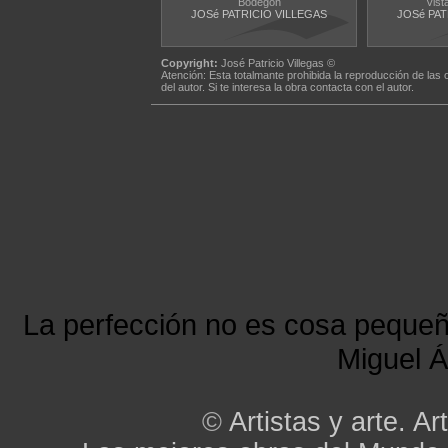
Bodegón
Vis
JOSé PATRICIO VILLEGAS
JOSé PAT
Copyright:
José Patricio Villegas ©
Atención: Esta totalmante prohibida la reproducción de las 
del autor. Si te interesa la obra contacta con el autor.
La perfección no es cosa peque
Miguel Á
©
Artistas y arte. Art