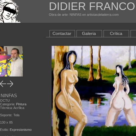
DIDIER FRANCO
Obra de arte: NINFAS en artistasdelatierra.com
Contactar
Galeria
Crítica
NINFAS
OCTU
Categoria:
Pintura
Técnica: Acrílica
Soporte: Tela
130 x 85
Estilo:
Expresionismo