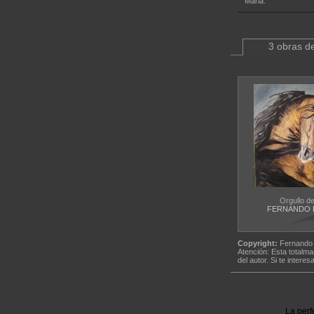
Maria.
3 obras de
Orgullo d
FERNANDO 
Copyright:
Fernando 
Atención: Esta totalma
del autor. Si te interes
La perf