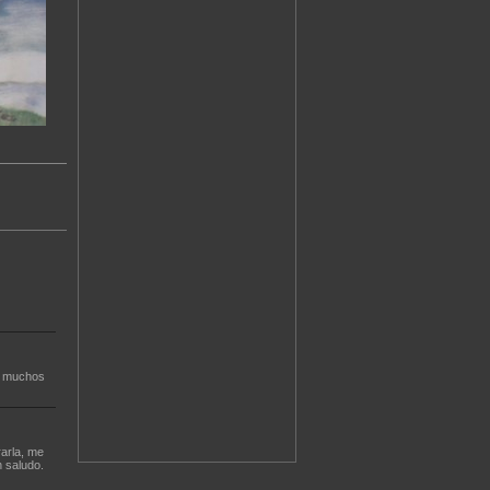
o muchos
rarla, me
n saludo.