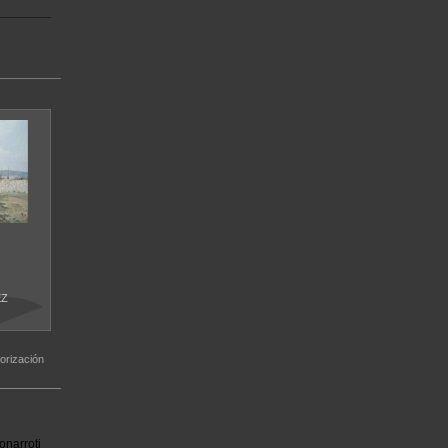
EZ
orización
onarroti