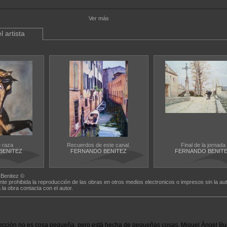
Ver más
l artista
e raza
Recuerdos de este canal.
Final de la jornada
BENITEZ
FERNANDO BENITEZ
FERNANDO BENIT
Benitez ©
nte prohibida la reproducción de las obras en otros medios electronicos o impresos sin la aut
a la obra contacta con el autor.
ección no es cosa pequeña, pero está hecha de pequeñas cosas. Miguel Ángel Bu