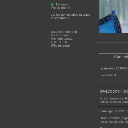
En venta
Precio 150 € /
ver los comentarios escritos
en español 3
Usuario: rembrand
País: España
Miembro desde:
2007-05-20
Web personal
Coment
rafaelcalv
- 2010-08
Excelente!!!
GPALCODORI
- 201
Amigo Fernando.He v
exitos. Saludos.Ger
mariangel
- 2009-10
Hola Fernando, sigui
gustan todas sus obr