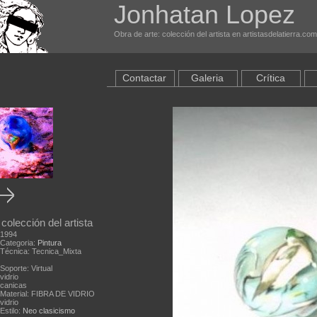
Jonhatan Lopez
Obra de arte: colección del artista en artistasdelatierra.com
Contactar
Galeria
Crítica
colección del artista
1994
Categoria:
Pintura
Técnica: Tecnica_Mixta
Soporte: Virtual
vidrio
canicas
Material: FIBRA DE VIDRIO
vidrio
Estilo:
Neo clasicismo