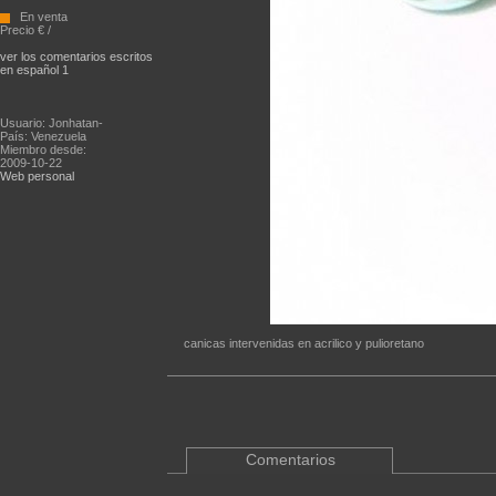
En venta
Precio € /
ver los comentarios escritos
en español 1
Usuario: Jonhatan-
País: Venezuela
Miembro desde:
2009-10-22
Web personal
canicas intervenidas en acrilico y pulioretano
Comentarios