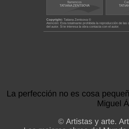
flamencos
Cas
TATIANA ZENTSOVA
TATIA
Copyright:
Tatiana Zentsova ©
Atención: Esta totalmante prohibida la reproducción de las 
del autor. Si te interesa la obra contacta con el autor.
La perfección no es cosa peque
Miguel Á
©
Artistas y arte. Art