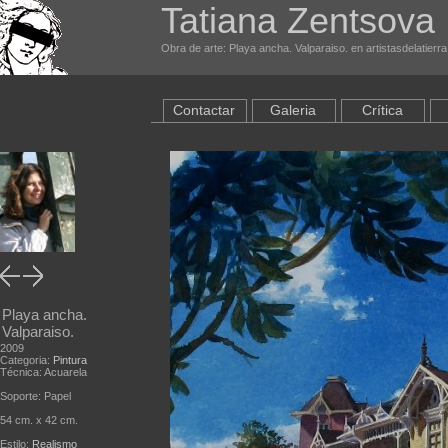
Tatiana Zentsova
Obra de arte: Playa ancha. Valparaiso. en artistasdelatierr
Contactar
Galeria
Crítica
Playa ancha.
Valparaiso.
2009
Categoria:
Pintura
Técnica: Acuarela
Soporte: Papel
54 cm. x 42 cm.
Estilo:
Realismo