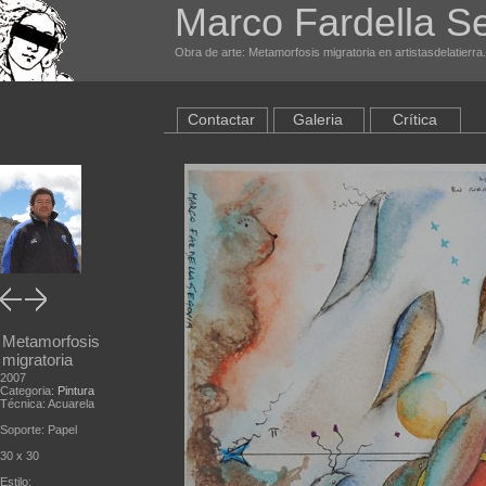
Marco Fardella S
Obra de arte: Metamorfosis migratoria en artistasdelatierr
Contactar
Galeria
Crítica
Metamorfosis
migratoria
2007
Categoria:
Pintura
Técnica: Acuarela
Soporte: Papel
30 x 30
Estilo: