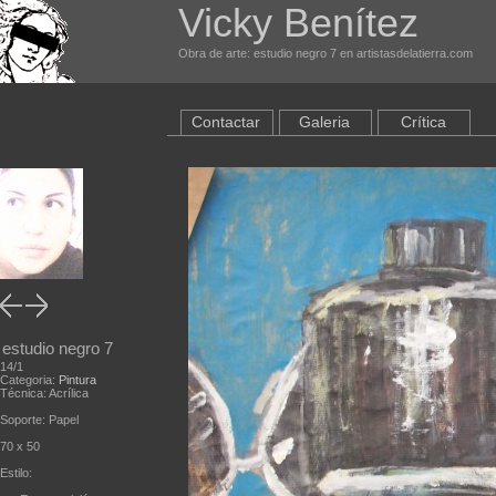
Vicky Benítez
Obra de arte: estudio negro 7 en artistasdelatierra.com
Contactar
Galeria
Crítica
estudio negro 7
14/1
Categoria:
Pintura
Técnica: Acrílica
Soporte: Papel
70 x 50
Estilo: