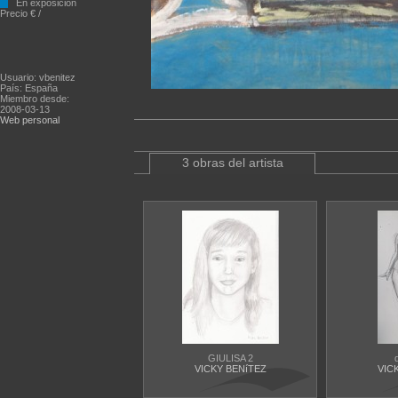
En exposición
Precio € /
Usuario: vbenitez
País: España
Miembro desde:
2008-03-13
Web personal
3 obras del artista
GIULISA 2
VICKY BENíTEZ
VIC