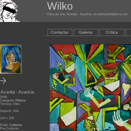
Wilko
Obra de arte: Avaritia - Avaricia. en artistasdelatierra.com
Contactar
Galeria
Crítica
Avaritia - Avaricia.
2009
Categoria:
Pintura
Técnica: Oleo
Soporte: Tela
120 x 100
Estilo:
Cubismo
Pre-Cubismo