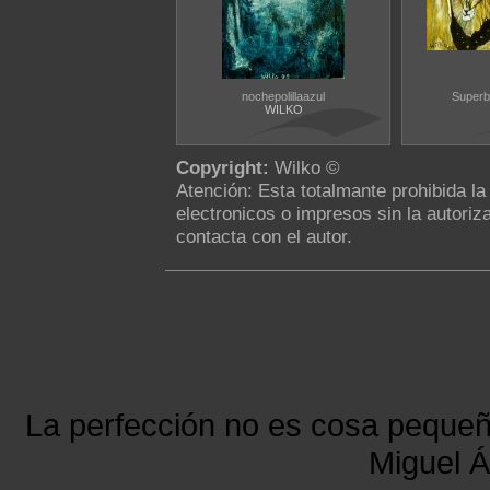
nochepolillaazul
Superbi
WILKO
Copyright:
Wilko ©
Atención: Esta totalmante prohibida l
electronicos o impresos sin la autoriza
contacta con el autor.
La perfección no es cosa peque
Miguel Á