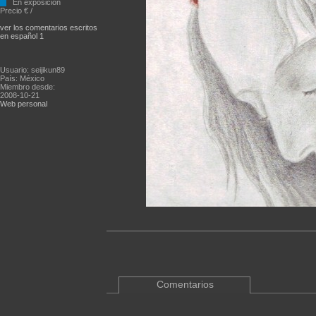
En exposición
Precio € /
ver los comentarios escritos
en español 1
Usuario: seijikun89
País: México
Miembro desde:
2008-10-21
Web personal
Comentarios