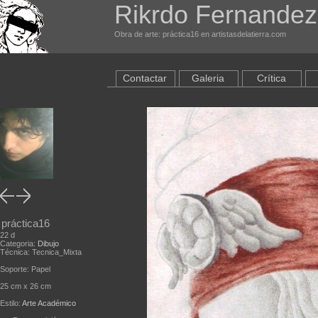
Rikrdo Fernandez
Obra de arte: práctica16 en artistasdelatierra.com
Contactar
Galeria
Crítica
práctica16
22 d
Categoria:
Dibujo
Técnica: Tecnica_Mixta
Soporte: Papel
25 cm x 26 cm
Estilo:
Arte Académico