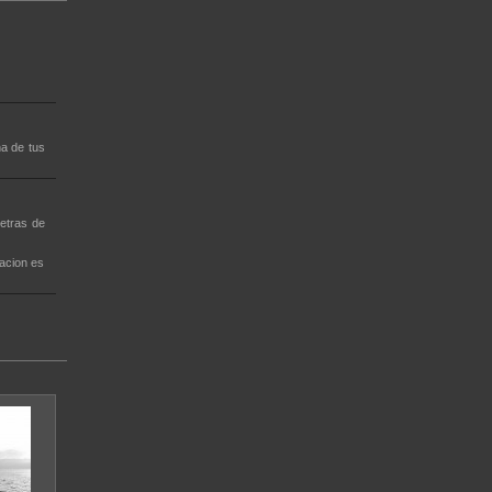
a de tus
etras de
acion es