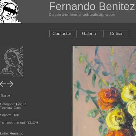
Fernando Benitez
Obra de arte: flores en artistasdelatierra.com
Contactar
Galeria
Crítica
flores
Categoria:
Pintura
Técnica: Oleo
Soporte: Tela
Tamaño: marina2 (22x14)
Estilo:
Realismo