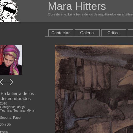
Mara Hitters
Obra de arte: En la tierra de los desequilibrados en artista
Contactar
Galeria
Crítica
En la tierra de los
desequilibrados
2010
Categoria:
Dibujo
Técnica: Tecnica_Mixta
Soporte: Papel
20 x 20
Estilo: