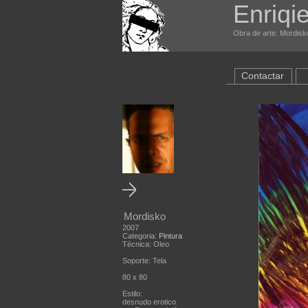
Enriqi
Obra de arte: Mordisko
Contactar
Mordisko
2007
Categoria:
Pintura
Técnica: Oleo
Soporte: Tela
80 x 80
Estilo:
desnudo erotico