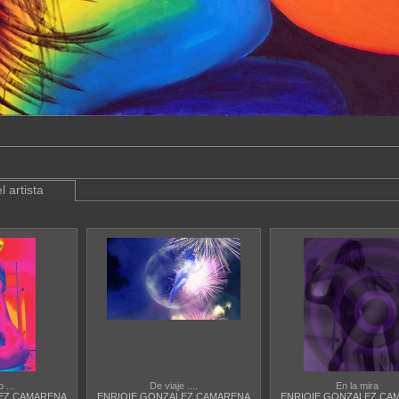
l artista
 ...
De viaje ....
En la mira
EZ CAMARENA
ENRIQIE GONZALEZ CAMARENA
ENRIQIE GONZALEZ CA