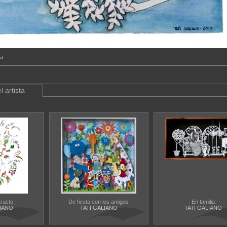
ta
l artista
racto
De fiesta con los amigos
En familia
LIANO
TATI GALIANO
TATI GALIANO