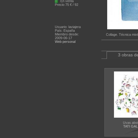
En venta
Precio 75 € / 92
Usuario: laviajera
País: España
Miembro desde:
Collage. Técnica mix
2009-06-17
Web personal
3 obras de
Uvas abst
TATI GA