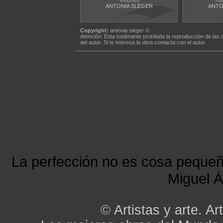
Visiones
mu
ANTONIA SLEGER
ANTO
Copyright:
antonia sleger ©
Atención: Esta totalmante prohibida la reproducción de las 
del autor. Si te interesa la obra contacta con el autor.
La perfección no es cosa peque
Miguel Á
©
Artistas y arte. Art