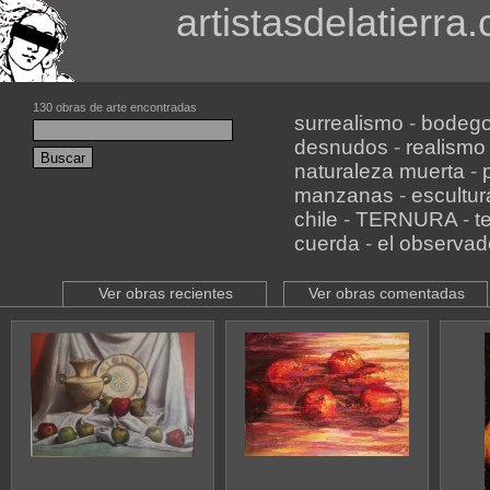
artistasdelatierra
130 obras de arte encontradas
surrealismo
-
bodeg
desnudos
-
realismo
naturaleza muerta
-
manzanas
-
escultur
chile
-
TERNURA
-
t
cuerda
-
el observad
Ver obras recientes
Ver obras comentadas