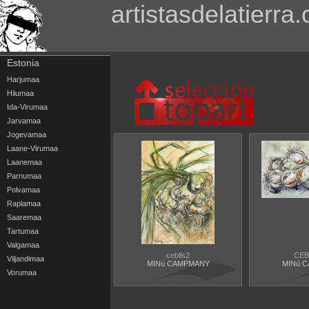
artistasdelatierra
Estonia
Harjumaa
Hiiumaa
Ida-Virumaa
Jarvamaa
Jogevamaa
Laane-Virumaa
Laanemaa
Parnumaa
Polvamaa
Raplamaa
Saaremaa
Tartumaa
Valgamaa
ceblls2
CEB
Viljandimaa
MINú CAMPMANY
MINú 
Vorumaa