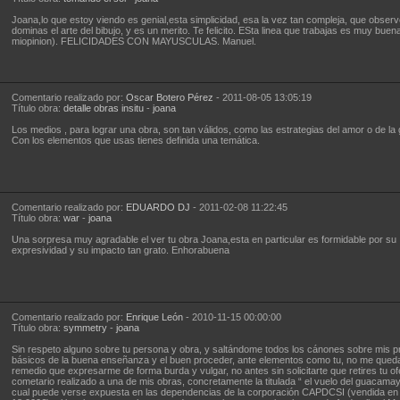
Joana,lo que estoy viendo es genial,esta simplicidad, esa la vez tan compleja, que obser
dominas el arte del bibujo, y es un merito. Te felicito. ESta linea que trabajas es muy buen
miopinion). FELICIDADES CON MAYUSCULAS. Manuel.
Comentario realizado por:
Oscar Botero Pérez
- 2011-08-05 13:05:19
Título obra:
detalle obras insitu
-
joana
Los medios , para lograr una obra, son tan válidos, como las estrategias del amor o de la 
Con los elementos que usas tienes definida una temática.
Comentario realizado por:
EDUARDO DJ
- 2011-02-08 11:22:45
Título obra:
war
-
joana
Una sorpresa muy agradable el ver tu obra Joana,esta en particular es formidable por su
expresividad y su impacto tan grato. Enhorabuena
Comentario realizado por:
Enrique León
- 2010-11-15 00:00:00
Título obra:
symmetry
-
joana
Sin respeto alguno sobre tu persona y obra, y saltándome todos los cánones sobre mis pr
básicos de la buena enseñanza y el buen proceder, ante elementos como tu, no me que
remedio que expresarme de forma burda y vulgar, no antes sin solicitarte que retires tu o
cometario realizado a una de mis obras, concretamente la titulada “ el vuelo del guacamay
cual puede verse expuesta en las dependencias de la corporación CAPDCSI (vendida en