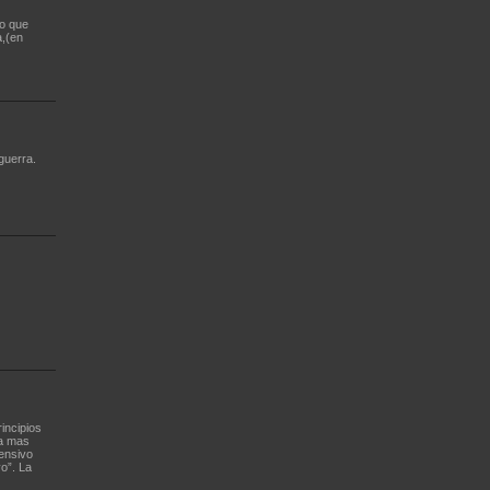
vo que
a,(en
guerra.
incipios
da mas
fensivo
o”. La