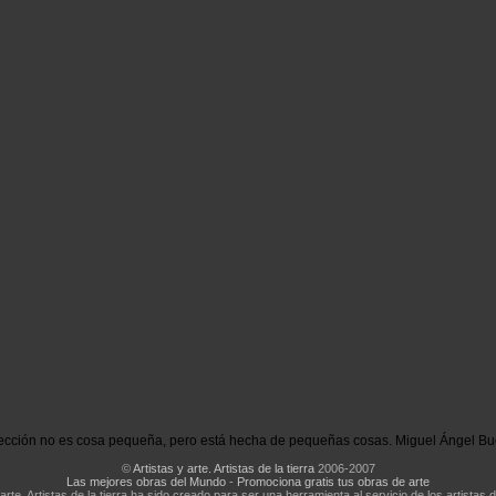
ección no es cosa pequeña, pero está hecha de pequeñas cosas. Miguel Ángel Bu
©
Artistas y arte. Artistas de la tierra
2006-2007
Las mejores obras del Mundo
-
Promociona gratis tus obras de arte
 arte. Artistas de la tierra ha sido creado para ser una herramienta al servicio de los artistas d