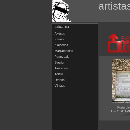
artista
Lituania
Alytaus
Kauno
Klaipedos
Marijampoles
Panevezio
Siauliu
Taurages
Telsiu
Utenos
Vilniaus
Porta Lle
CARLOS SA