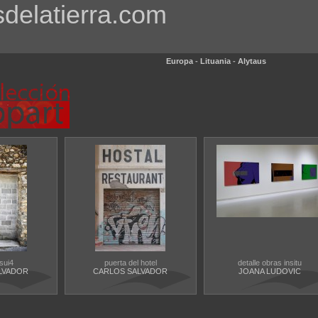
sdelatierra.com
Europa
-
Lituania
-
Alytaus
sui4
puerta del hotel
detalle obras insitu
LVADOR
CARLOS SALVADOR
JOANA LUDOVIC