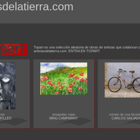
sdelatierra.com
Topart es una selección aleatoria de obras de artistas que colaboran 
artistasdelatierra.com. ENTRA EN TOPART
rte
amapolas rojas
retrato de una bicicle
ATLLES
MINú CAMPMANY
CARLOS SALVAD