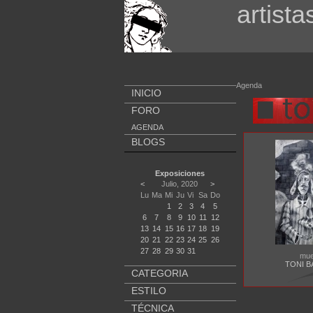
artista
Agenda
INICIO
FORO
AGENDA
BLOGS
Exposiciones
<
Julio, 2020
>
Lu
Ma
Mi
Ju
Vi
Sa
Do
1
2
3
4
5
6
7
8
9
10
11
12
13
14
15
16
17
18
19
20
21
22
23
24
25
26
27
28
29
30
31
mue
TONI B
CATEGORIA
ESTILO
TÉCNICA