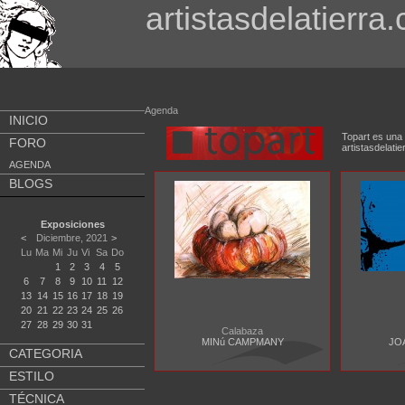
artistasdelatierra
Agenda
INICIO
Topart es una 
FORO
artistasdela
AGENDA
BLOGS
Exposiciones
<
Diciembre, 2021
>
Lu
Ma
Mi
Ju
Vi
Sa
Do
1
2
3
4
5
6
7
8
9
10
11
12
13
14
15
16
17
18
19
20
21
22
23
24
25
26
27
28
29
30
31
Calabaza
MINú CAMPMANY
JO
CATEGORIA
ESTILO
TÉCNICA