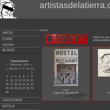
artistasdelatierra
Agenda
INICIO
Topart es una 
FORO
artistasdela
AGENDA
BLOGS
Exposiciones
<
Setiembre, 2024
>
Lu
Ma
Mi
Ju
Vi
Sa
Do
1
2
3
4
5
6
7
8
9
10
11
12
13
14
15
16
17
18
19
20
21
22
23
24
25
26
27
28
29
Hotel
30
CARLOS SALVADOR
T
CATEGORIA
ESTILO